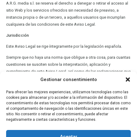
A.R.G. media s.l. se reserva el derecho a denegar o retirar el acceso al
sitio Web y los servicios ofrecidos sin necesidad de preaviso, a
instancia propia o de un tercero, a aquellos usuarios que incumplan
cualquiera de las condiciones de este Aviso Legal.
Jurisdicción
Este Aviso Legal se rige íntegramente por la legislación española.
Siempre que no haya una norma que obligue a otra cosa, para cuantas
cuestiones se susciten sobre la interpretación, aplicación y
cumplimiento de este Aviso Legal, así como de las reclamaciones que
puedan derivarse de su uso, las partes acuerdan someterse a los
Gestionar consentimiento
Jueces y Tribunales de la provincia de Guipúzcoa, con renuncia
Para ofrecer las mejores experiencias, utilizamos tecnologías como las
expresa de cualquier otra jurisdicción que pudiera corresponderles.
cookies para almacenar y/o acceder a la información del dispositivo. El
consentimiento de estas tecnologías nos permitirá procesar datos como
Contacto
el comportamiento de navegación o las identificaciones únicas en este
sitio. No consentir o retirar el consentimiento, puede afectar
En caso de que tengas cualquier duda acerca de estas Condiciones
negativamente a ciertas características y funciones.
legales o quieras realizar cualquier comentario sobre este sitio Web,
puedes enviar un mensaje de correo electrónico a la dirección
info@argmedia.com
Aceptar